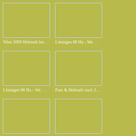
Wien 2009 Helmuth bei km 41.2
Löningen 08 Ha.- We. Rehers aus Os mein Laufkumpel
Löningen 08 Ha.- We. Rehers
Pam & Helmuth nach 24 Stunden..JPG