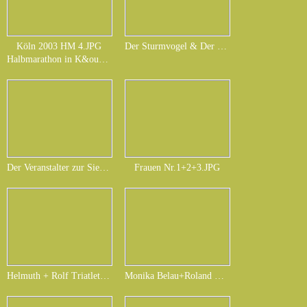
Köln 2003 HM 4.JPG
Der Sturmvogel & Der Kanzler bei Öger 09.JPG
Halbmarathon in K&ouml;ln 2004 bei km 18. sch&ouml;ner Lauf in M&uuml;ngersdorf.
Der Veranstalter zur Siegerehrung.JPG
Frauen Nr.1+2+3.JPG
Helmuth + Rolf Triatleth aus HH.JPG
Monika Belau+Roland Riedel+Helmuth Kohl 123.JPG