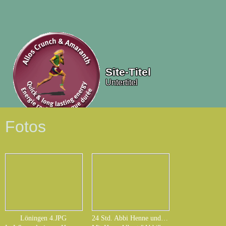
Site-Titel
Untertitel
Fotos
Löningen 4.JPG
24 Std. Abbi Henne und Helmuth.JPG