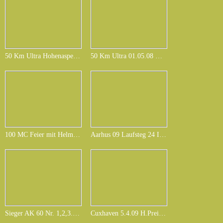
50 Km Ultra Hohenaspe 1.5.08 mit Marianne Dahl.JPG
50 Km Ultra 01.05.08 Endspurt mit Götz bei km 49,5.JPG
100 MC Feier mit Helmuth,Birne, Doris,Maria.nach Hamburg Marathon26.04.09.JPG
Aarhus 09 Laufsteg 24 Indoor Run 10.01.09.JPG
Sieger AK 60 Nr. 1,2,3.JPG
Cuxhaven 5.4.09 H.Preisler & H.Kohl.JPG