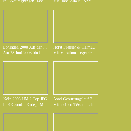
In L&ouml;ningen Hasetalmarathon&nbsp; am 28.Juni 2008 bei Km 25 eine Woche vor meinem ersten<br>24 Stundenlauf in Delmenhorst. Ein sehr sch&ouml;ner Lauf auch von der Organisation her.
Mit Hans-Albert "Abbi" Henne beim 24 Stundenlauf in Delmenhorst am 05.+ 06. Juli 09 ein Kilometer 30.
Löningen 2008 Auf der Strecke
Horst Preisler & Helmuth Kohl 27.08.06.JPG
Am 28.Juni 2008 bin L&ouml;ningen bei ca. km 27. Wunderbarer Lauf sehr gute Organisation.
Mit Marathon-Legende Horst Preisler in Goldenstedt beim Moormarathon 2006
Köln 2003 HM 2 Top.JPG
Assel Geburtstagslauf 2007.JPG
In K&ouml;ln&nbsp; M&uuml;ngersdorf beimHalbmarathon im Ziel. 02.08.
Mit meinen T&ouml;chtern Katharina und Jasmin bei meinem Geburtagslauf am 05.05.2007 in Assel am Deich miner Homestrecke.